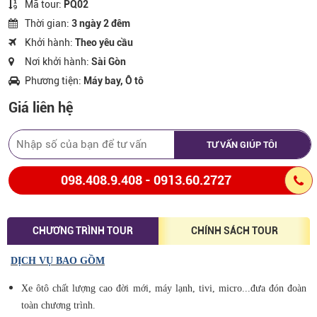
Mã tour:
PQ02
Thời gian:
3 ngày 2 đêm
Khởi hành:
Theo yêu cầu
Nơi khởi hành:
Sài Gòn
Phương tiện:
Máy bay, Ô tô
Giá liên hệ
TƯ VẤN GIÚP TÔI
098.408.9.408 - 0913.60.2727
CHƯƠNG TRÌNH TOUR
CHÍNH SÁCH TOUR
DỊCH VỤ BAO GỒM
Xe ôtô chất lượng cao đời mới, máy lạnh, tivi, micro...đưa đón đoàn
toàn chương trình.