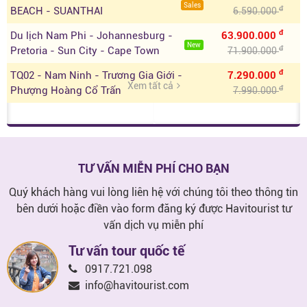
Sales
đ
BEACH - SUANTHAI
6.590.000
đ
Du lịch Nam Phi - Johannesburg -
63.900.000
New
đ
Pretoria - Sun City - Cape Town
71.900.000
đ
TQ02 - Nam Ninh - Trương Gia Giới -
7.290.000
Xem tất cả
đ
Phượng Hoàng Cổ Trấn
7.990.000
TƯ VẤN MIỄN PHÍ CHO BẠN
Quý khách hàng vui lòng liên hệ với chúng tôi theo thông tin
bên dưới hoặc điền vào form đăng ký được Havitourist tư
vấn dịch vụ miễn phí
Tư vấn tour quốc tế
0917.721.098
info@havitourist.com