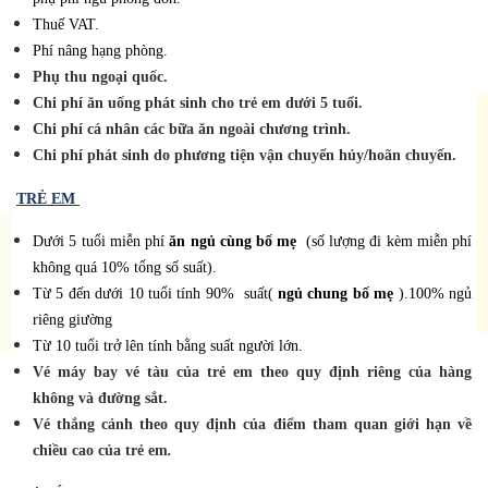
Thuế VAT.
Phí nâng hạng phòng.
Phụ thu ngoại quốc.
Chi phí ăn uống phát sinh cho trẻ em dưới 5 tuổi.
Chi phí cá nhân các bữa ăn ngoài chương trình.
Chi phí phát sinh do phương tiện vận chuyển hủy/hoãn chuyến.
TRẺ EM
Dưới 5 tuổi miễn phí
ăn ngủ cùng bố mẹ
(số lượng đi kèm miễn phí
không quá 10% tổng số suất).
T
ừ 5 đến dưới 10 tuổi tính
90%
suất(
ngủ chung bố mẹ
).
100% ngủ
riêng giường
T
ừ 10 tuổi trở lên tính bằng suất người lớn.
Vé máy bay vé tàu
của trẻ em
theo quy định riêng của hàng
không và đường sắt.
Vé thắng cảnh theo quy định của điểm tham quan giới hạn về
chiều cao của trẻ em
.