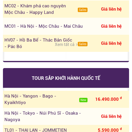
MC02 - Khám phá cao nguyên
Giá liên hệ
Sales
Mộc Châu - Happy Land
MC01 - Hà Nội - Mộc Châu - Mai Châu
Giá liên hệ
HV07 - Hồ Ba Bể - Thác Bản Giốc
Giá liên hệ
Xem tất cả
Sales
- Pác Bó
TOUR SẮP KHỞI HÀNH QUỐC TẾ
Hà Nội - Yangon - Bago -
đ
16.490.000
New
Kyaikhtiyo
Hà Nội - Tokyo - Núi Phú Sĩ - Osaka -
Giá liên hệ
Nagoya
đ
TL01 - THAI LAN - JOMMETIEN
5.590.000