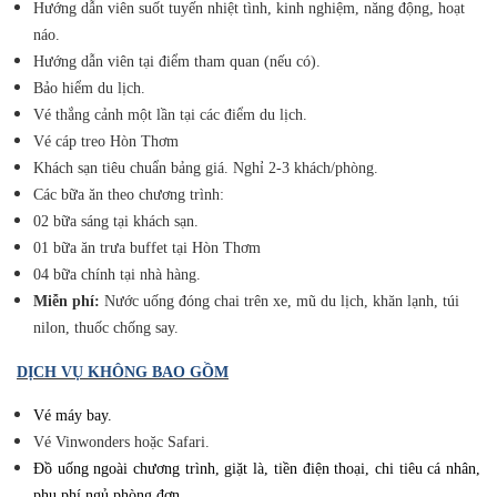
Hướng dẫn viên suốt tuyến nhiệt tình, kinh nghiệm, năng động, hoạt
náo.
Hướng dẫn viên tại điểm tham quan (nếu có).
Bảo hiểm du lịch.
Vé thắng cảnh một lần tại các điểm du lịch.
Vé cáp treo Hòn Thơm
Khách sạn tiêu chuẩn bảng giá. Nghỉ 2-3 khách/phòng.
Các bữa ăn theo chương trình:
02 bữa sáng tại khách sạn.
01 bữa ăn trưa buffet tại Hòn Thơm
04 bữa chính tại nhà hàng.
Miễn phí:
Nước uống đóng chai trên xe, mũ du lịch, khăn lạnh, túi
nilon, thuốc chống say.
DỊCH VỤ KHÔNG BAO GỒM
Vé máy bay.
Vé Vinwonders hoặc Safari.
Đồ uống ngoài chương trình, giặt là, tiền điện thoại, chi tiêu cá nhân,
phụ phí ngủ phòng đơn.