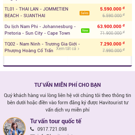
đ
TL01 - THAI LAN - JOMMETIEN
5.590.000
Sales
đ
BEACH - SUANTHAI
6.590.000
đ
Du lịch Nam Phi - Johannesburg -
63.900.000
New
đ
Pretoria - Sun City - Cape Town
71.900.000
đ
TQ02 - Nam Ninh - Trương Gia Giới -
7.290.000
Xem tất cả
đ
Phượng Hoàng Cổ Trấn
7.990.000
TƯ VẤN MIỄN PHÍ CHO BẠN
Quý khách hàng vui lòng liên hệ với chúng tôi theo thông tin
bên dưới hoặc điền vào form đăng ký được Havitourist tư
vấn dịch vụ miễn phí
Tư vấn tour quốc tế
0917.721.098