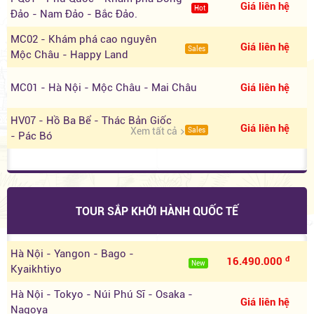
Giá liên hệ
Hot
Đảo - Nam Đảo - Bắc Đảo.
MC02 - Khám phá cao nguyên
Giá liên hệ
Sales
Mộc Châu - Happy Land
MC01 - Hà Nội - Mộc Châu - Mai Châu
Giá liên hệ
HV07 - Hồ Ba Bể - Thác Bản Giốc
Giá liên hệ
Xem tất cả
Sales
- Pác Bó
TOUR SẮP KHỞI HÀNH QUỐC TẾ
Hà Nội - Yangon - Bago -
đ
16.490.000
New
Kyaikhtiyo
Hà Nội - Tokyo - Núi Phú Sĩ - Osaka -
Giá liên hệ
Nagoya