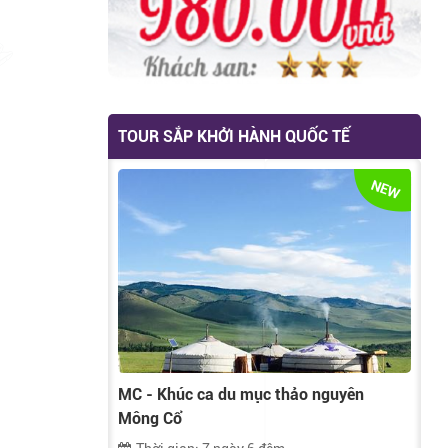
Thuyền Hạ Long
HV06 - Hà Nội -
11
Giá liên hệ
Sapa - Fansipan
Sales
- Ninh Bình - Hạ
Long
TOUR SẮP KHỞI HÀNH QUỐC TẾ
NEW
MC - Khúc ca du mục thảo nguyên
Mông Cổ