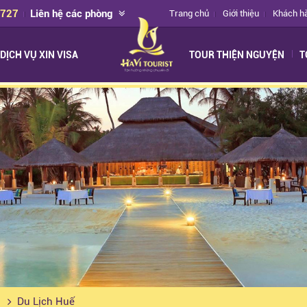
2727
Liên hệ các phòng
Trang chủ
Giới thiệu
Khách h
DỊCH VỤ XIN VISA
TOUR THIỆN NGUYỆN
T
g
Du Lịch Huế