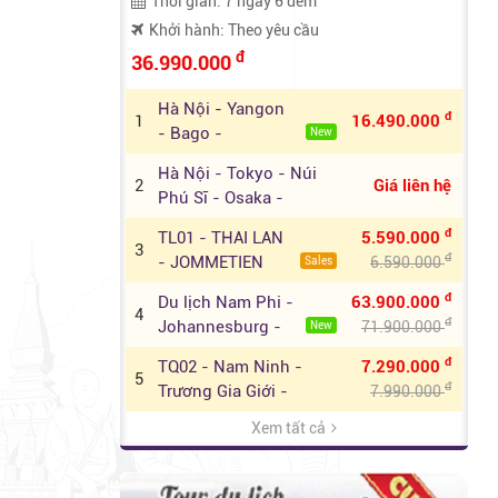
Thời gian: 7 ngày 6 đêm
Khởi hành: Theo yêu cầu
đ
36.990.000
Hà Nội - Yangon
đ
1
16.490.000
- Bago -
New
Kyaikhtiyo
Hà Nội - Tokyo - Núi
2
Giá liên hệ
Phú Sĩ - Osaka -
Nagoya
đ
TL01 - THAI LAN
5.590.000
3
đ
- JOMMETIEN
6.590.000
Sales
BEACH -
đ
Du lịch Nam Phi -
63.900.000
SUANTHAI
4
đ
Johannesburg -
71.900.000
New
Pretoria - Sun
đ
TQ02 - Nam Ninh -
7.290.000
City - Cape Town
5
đ
Trương Gia Giới -
7.990.000
Phượng Hoàng Cổ
Xem tất cả
Hàn Quốc - Suwon -
Trấn
đ
6
14.590.000
Everland - Nami
TL - THÁI LAN :