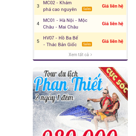
MC02 - Khám
Bắc Đảo.
3
Giá liên hệ
phá cao nguyên
Sales
Mộc Châu -
MC01 - Hà Nội - Mộc
Happy Land
4
Giá liên hệ
Châu - Mai Châu
HV07 - Hồ Ba Bể
5
Giá liên hệ
- Thác Bản Giốc
Sales
- Pác Bó
Xem tất cả
HV05 - Hà Nội -
6
Giá liên hệ
Sapa - Fansipan
Sales
- Bái Đính -
HV04 - Sapa -
Tràng An
7
Giá liên hệ
Vịnh Hạ Long
Hot
đ
HV02 - Hà Nội -
790.000
8
đ
Tràng An - Bái
990.000
Sales
Đính - Hà Nội
HLG01 - Tour Ghép -
9
Giá liên hệ
Hà Nội - Vịnh Hạ Long
HLG02 - Nghỉ
10
Giá liên hệ
Dưỡng Du
New