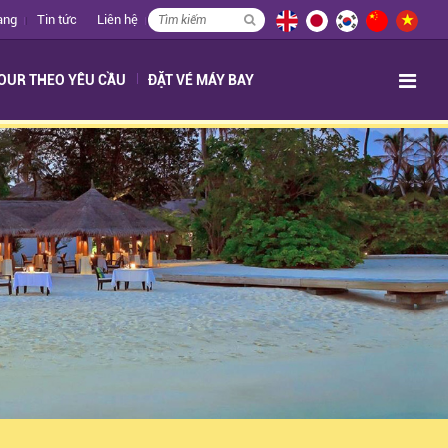
àng
Tin tức
Liên hệ
OUR THEO YÊU CẦU
ĐẶT VÉ MÁY BAY
Translate