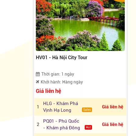
HV01 - Hà Nội City Tour
Thời gian: 1 ngày
Khởi hành: Hàng ngày
Giá liên hệ
HLG - Khám Phá
1
Giá liên hệ
Vịnh Hạ Long
Sales
Trong Ngày
PQ01 - Phú Quốc
2
Giá liên hệ
- Khám phá Đông
Hot
Đảo - Nam Đảo -