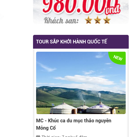
Thuyền Hạ Long
HV06 - Hà Nội -
11
Giá liên hệ
Sapa - Fansipan
Sales
- Ninh Bình - Hạ
Long
TOUR SẮP KHỞI HÀNH QUỐC TẾ
NEW
MC - Khúc ca du mục thảo nguyên
Mông Cổ