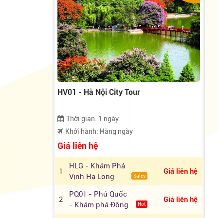
HV01 - Hà Nội City Tour
Thời gian: 1 ngày
Khởi hành: Hàng ngày
Giá liên hệ
HLG - Khám Phá
1
Giá liên hệ
Vịnh Hạ Long
Sales
Trong Ngày
PQ01 - Phú Quốc
2
Giá liên hệ
- Khám phá Đông
Hot
Đảo - Nam Đảo -