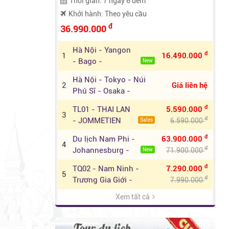
Thời gian: 7 ngày 6 đêm
Khởi hành: Theo yêu cầu
đ
36.990.000
Hà Nội - Yangon
đ
1
16.490.000
- Bago -
New
Kyaikhtiyo
Hà Nội - Tokyo - Núi
2
Giá liên hệ
Phú Sĩ - Osaka -
Nagoya
đ
TL01 - THAI LAN
5.590.000
3
đ
- JOMMETIEN
6.590.000
Sales
BEACH -
đ
Du lịch Nam Phi -
63.900.000
SUANTHAI
4
đ
Johannesburg -
71.900.000
New
Pretoria - Sun
đ
TQ02 - Nam Ninh -
7.290.000
City - Cape Town
5
đ
Trương Gia Giới -
7.990.000
Phượng Hoàng Cổ
Xem tất cả
Hàn Quốc - Suwon -
Trấn
đ
6
14.590.000
Everland - Nami
TL - THÁI LAN :