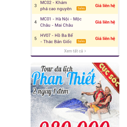
MC02 - Khám
Bắc Đảo.
3
Giá liên hệ
phá cao nguyên
Sales
Mộc Châu -
MC01 - Hà Nội - Mộc
Happy Land
4
Giá liên hệ
Châu - Mai Châu
HV07 - Hồ Ba Bể
5
Giá liên hệ
- Thác Bản Giốc
Sales
- Pác Bó
Xem tất cả
HV05 - Hà Nội -
6
Giá liên hệ
Sapa - Fansipan
Sales
- Bái Đính -
HV04 - Sapa -
Tràng An
7
Giá liên hệ
Vịnh Hạ Long
Hot
đ
HV02 - Hà Nội -
790.000
8
đ
Tràng An - Bái
990.000
Sales
Đính - Hà Nội
HLG01 - Tour Ghép -
9
Giá liên hệ
Hà Nội - Vịnh Hạ Long
HLG02 - Nghỉ
10
Giá liên hệ
Dưỡng Du
New