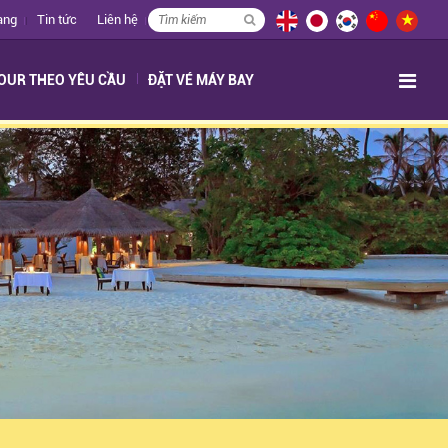
àng
Tin tức
Liên hệ
OUR THEO YÊU CẦU
ĐẶT VÉ MÁY BAY
Translate