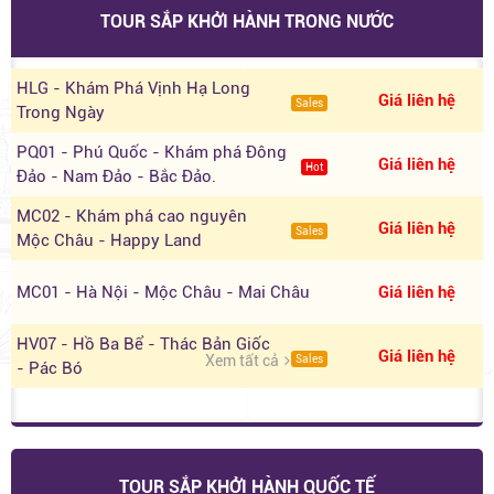
TOUR SẮP KHỞI HÀNH TRONG NƯỚC
HLG - Khám Phá Vịnh Hạ Long
Giá liên hệ
Sales
Trong Ngày
PQ01 - Phú Quốc - Khám phá Đông
Giá liên hệ
Hot
Đảo - Nam Đảo - Bắc Đảo.
MC02 - Khám phá cao nguyên
Giá liên hệ
Sales
Mộc Châu - Happy Land
MC01 - Hà Nội - Mộc Châu - Mai Châu
Giá liên hệ
HV07 - Hồ Ba Bể - Thác Bản Giốc
Giá liên hệ
Xem tất cả
Sales
- Pác Bó
TOUR SẮP KHỞI HÀNH QUỐC TẾ