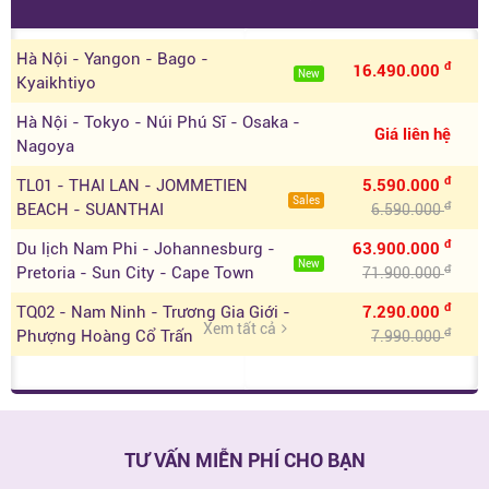
Hà Nội - Yangon - Bago -
đ
16.490.000
New
Kyaikhtiyo
Hà Nội - Tokyo - Núi Phú Sĩ - Osaka -
Giá liên hệ
Nagoya
đ
TL01 - THAI LAN - JOMMETIEN
5.590.000
Sales
đ
BEACH - SUANTHAI
6.590.000
đ
Du lịch Nam Phi - Johannesburg -
63.900.000
New
đ
Pretoria - Sun City - Cape Town
71.900.000
đ
TQ02 - Nam Ninh - Trương Gia Giới -
7.290.000
Xem tất cả
đ
Phượng Hoàng Cổ Trấn
7.990.000
TƯ VẤN MIỄN PHÍ CHO BẠN