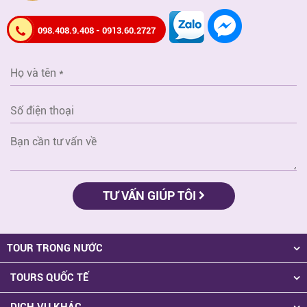
098.408.9.408 - 0913.60.2727
TƯ VẤN GIÚP TÔI
TOUR TRONG NƯỚC
TOURS QUỐC TẾ
DỊCH VỤ KHÁC